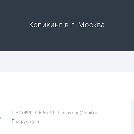
Копикинг в г. Москва
+7 (499) 726-65-61
copyking@mail.ru
ь
copyking.ru