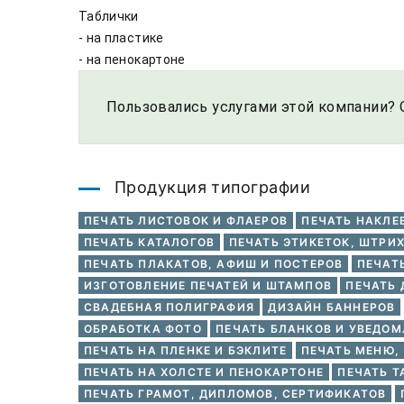
Таблички

- на пластике

- на пенокартоне
Пользовались услугами этой компании? 
Продукция типографии
ПЕЧАТЬ ЛИСТОВОК И ФЛАЕРОВ
ПЕЧАТЬ НАКЛЕ
ПЕЧАТЬ КАТАЛОГОВ
ПЕЧАТЬ ЭТИКЕТОК, ШТРИХ
ПЕЧАТЬ ПЛАКАТОВ, АФИШ И ПОСТЕРОВ
ПЕЧАТ
ИЗГОТОВЛЕНИЕ ПЕЧАТЕЙ И ШТАМПОВ
ПЕЧАТЬ 
СВАДЕБНАЯ ПОЛИГРАФИЯ
ДИЗАЙН БАННЕРОВ
ОБРАБОТКА ФОТО
ПЕЧАТЬ БЛАНКОВ И УВЕДО
ПЕЧАТЬ НА ПЛЕНКЕ И БЭКЛИТЕ
ПЕЧАТЬ МЕНЮ,
ПЕЧАТЬ НА ХОЛСТЕ И ПЕНОКАРТОНЕ
ПЕЧАТЬ Т
ПЕЧАТЬ ГРАМОТ, ДИПЛОМОВ, СЕРТИФИКАТОВ