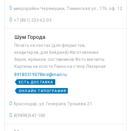
микрорайон Черёмушки, Таманская ул., 176, оф. 12
+7 (861) 233-62-03
Шум Города
Печать на лентах (для флористов,
кондитеров, для бейджей) Изготовление
бирок, ярлыков, составников Фото магниты
Картины на холсте Панно на стену Лазерная
резка и гравировка по дереву Визитки,
89180319078krd@mail.ru
листовки, наклейки Баннеры, наклейки на
ЕСТЬ ДОСТАВКА
окна,...
ОНЛАЙН ТИПОГРАФИЯ
Краснодар, ул. Генерала Трошева 21
8(9898)547-100