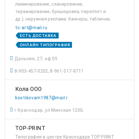
ламинирование, сканирование,
тиражирование, брошюровка, переплет и
др.), наружная реклама: баннеры, таблички,
световые буквы, короба, вывески, штендеры,
tc-art@mail.ru
металлоконструкции любой сложности
ЕСТЬ ДОСТАВКА
(дизайн, изготовл...
ОНЛАЙН ТИПОГРАФИЯ
Дальняя, 27, оф.05
8-903-457-0202, 8-961-517-8711
Кола ООО
kostikovam1987@mail.ru
г Краснодар, ул Минская 120Б
TOP-PRINT
Типография в центре Краснодара TOP PRINT