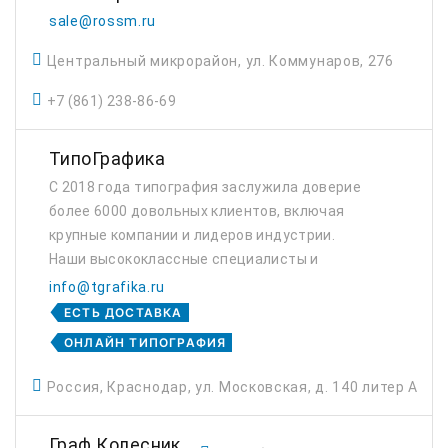
sale@rossm.ru
Центральный микрорайон, ул. Коммунаров, 276
+7 (861) 238-86-69
ТипоГрафика
С 2018 года типография заслужила доверие
более 6000 довольных клиентов, включая
крупные компании и лидеров индустрии.
Наши высококлассные специалисты и
современное оборудование обеспечивают
info@tgrafika.ru
безупречное качество печати, отвечая
ЕСТЬ ДОСТАВКА
самым высоким ста...
ОНЛАЙН ТИПОГРАФИЯ
Россия, Краснодар, ул. Московская, д. 140 литер А
Граф Колесник