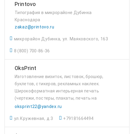
Printovo
Типография в микрорайоне Дубинка
Краснодара
zakaz@printovo.ru
микрорайон Дубинка, ул. Маяковского, 163
8 (800) 700-86-36
OksPrint
Изготовление визиток, листовок, брошюр,
буклетов, стикеров, рекламных наклеек.
Широкоформатная интерьерная печать
(чертежи, постеры, плакаты, печать на
холстах) контурная резка самоклеящихся
oksprint22@yandex.ru
материалов. Печать на сатиновых лентах,
ул.Кружевная, д.3
+79181664494
изготовление бир...