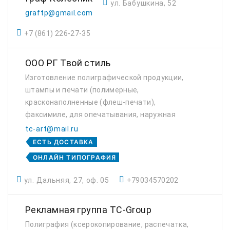
ул. Бабушкина, 52
graftp@gmail.com
+7 (861) 226-27-35
ООО РГ Твой стиль
Изготовление полиграфической продукции,
штампы и печати (полимерные,
красконаполненные (флеш-печати),
факсимиле, для опечатывания, наружная
реклама (изготовление, монтаж,
tc-art@mail.ru
согласование). Опыт в разработке
ЕСТЬ ДОСТАВКА
логотипов. Также можем профессионально
ОНЛАЙН ТИПОГРАФИЯ
отри...
ул. Дальняя, 27, оф. 05
+79034570202
Рекламная группа TC-Group
Полиграфия (ксерокопирование, распечатка,