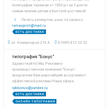
полиграфии тиражом от 1000 шт за 2 дня по
самым низким ценам и быстрой доставкой
по Краснодару.
Печать конвертов, цена: по запросу
romaxprint@mail.ru
ЕСТЬ ДОСТАВКА
ул. Коммунаров 276 А
8 (989) 813-23-32
типография "Бонус"
Здравствуйте) Мы, Рекламно-
производственная компания "Бонус"-
предлагаем Вам широчайший ассортимент
эффективной рекламы! Наша сфера
деятельности: Типография, Наружная
rpkbonus@yandex.ru
реклама, Бизнес подарки и сувениры.
ЕСТЬ ДОСТАВКА
Коротко о продукции: VIP-визитки, цветная ...
ОНЛАЙН ТИПОГРАФИЯ