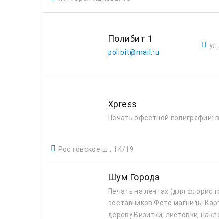
Полибит 1
ул
polibit@mail.ru
Xpress
Печать офсетной полиграфии: в
Ростовское ш., 14/19
Шум Города
Печать на лентах (для флористо
составников Фото магниты Карт
дереву Визитки, листовки, накле