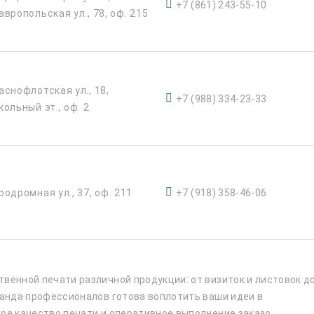
+7 (861) 243-55-10
авропольская ул., 78, оф. 215
аснофлотская ул., 18,
+7 (988) 334-23-33
кольный эт., оф. 2
родромная ул., 37, оф. 211
+7 (918) 358-46-06
венной печати различной продукции: от визиток и листовок д
манда профессионалов готова воплотить ваши идеи в
ое качество печати и оперативное выполнение заказо...