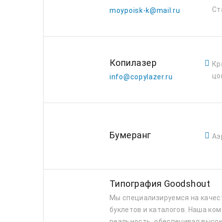
Ст
moypoisk-k@mail.ru
Копилазер
Кр
цо
info@copylazer.ru
Бумеранг
Аэ
Типография Goodshout
Мы специализируемся на качест
буклетов и каталогов. Наша ко
реальность, обеспечивая высок