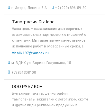
г. Истра, Ленина 5 А
+7 (999) 896-59-80
Типография Diz.land
Наша цель – налаживание долгосрочных
взаимовыгодных партнерских отношений с
клиентами. Мы гарантируем качественное
исполнение работ в оговоренные сроки, а
также консультирование и поддержку на
Vitalik197@yandex.ru
всех стадиях ведения проектов. Многие
м. ВДНХ ул. Бориса Галушкина, 15
организации уже ...
+79851308100
ООО РУБИКОН
Бумажные пакеты, шелкография,
тампопечать, зажигалки с логотипом, скотч
и другие виды рекламной продукции в