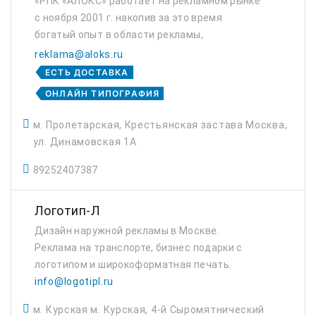
«РПК «АЛОКС» работает на рекламном рынке
с ноября 2001 г. накопив за это время
богатый опыт в области рекламы,
полиграфии и рекламно-сувенирной
reklama@aloks.ru
продукции. Профиль агентства - рекламно-
ЕСТЬ ДОСТАВКА
производственное компа...
ОНЛАЙН ТИПОГРАФИЯ
м. Пролетарская, Крестьянская застава Москва,
ул. Динамовская 1А
89252407387
Логотип-Л
Дизайн наружной рекламы в Москве.
Реклама на транспорте, бизнес подарки с
логотипом и широкоформатная печать.
info@logotipl.ru
м. Курская м. Курская, 4-й Сыромятнический