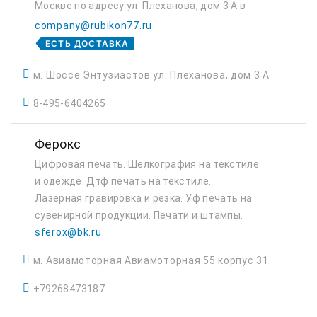
Москве по адресу ул. Плеханова, дом 3 А в
типографии Рубикон
company@rubikon77.ru
ЕСТЬ ДОСТАВКА
м. Шоссе Энтузиастов ул. Плеханова, дом 3 А
8-495-6404265
Ферокс
Цифровая печать. Шелкография на текстиле
и одежде. Дтф печать на текстиле.
Лазерная гравировка и резка. Уф печать на
сувенирной продукции. Печати и штампы.
sferox@bk.ru
м. Авиамоторная Авиамоторная 55 корпус 31
+79268473187