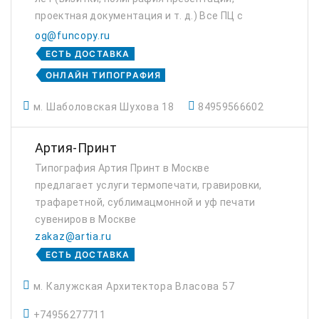
проектная документация и т. д.) Все ПЦ с
удобным расположение у метро и есть
og@funcopy.ru
служба доставки.
ЕСТЬ ДОСТАВКА
ОНЛАЙН ТИПОГРАФИЯ
м. Шаболовская Шухова 18
84959566602
Артия-Принт
Типография Артия Принт в Москве
предлагает услуги термопечати, гравировки,
трафаретной, сублимацмонной и уф печати
сувениров в Москве
zakaz@artia.ru
ЕСТЬ ДОСТАВКА
м. Калужская Архитектора Власова 57
+74956277711