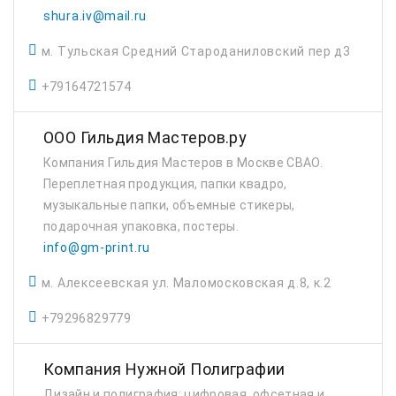
Конпринт.
shura.iv@mail.ru
м. Тульская Средний Староданиловский пер д3
+79164721574
ООО Гильдия Мастеров.ру
Компания Гильдия Мастеров в Москве СВАО.
Переплетная продукция, папки квадро,
музыкальные папки, объемные стикеры,
подарочная упаковка, постеры.
info@gm-print.ru
м. Алексеевская ул. Маломосковская д.8, к.2
+79296829779
Компания Нужной Полиграфии
Дизайн и полиграфия: цифровая, офсетная и