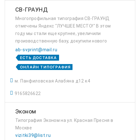
СВ-ГРАУНД
Многопрофильная типография СВ-ГРАУНД
отмечены Яндекс "ЛУЧШЕЕ МЕСТО!" В этом
году мы стали еще крупнее, увеличили
производственную базу, докупили нового
оборудования. На данном этапе, могу
ab-svprint@mail.ru
сообщить наши основные преимущества:
ЕСТЬ ДОСТАВКА
Мы, Многопрофильн...
ОНЛАЙН ТИПОГРАФИЯ
м. Панфиловская Алабяна д12 к4
9165826622
Эконом
Типография Эконом на ул. Красная Пресня в
Москве
vizitki39@list.ru