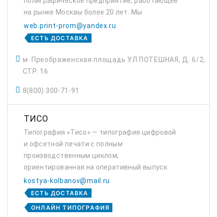
полиграфическое предприятие, работающее
на рынке Москвы более 20 лет. Мы
выполняем работы, используя современные
web.print-prom@yandex.ru
технологии офсетной, цифровой и других
ЕСТЬ ДОСТАВКА
видов печати.
м. Преображенская площадь УЛ ПОТЕШНАЯ, Д. 6/2,
СТР. 16
8(800) 300-71-91
ТИСО
Типография «Тисо» — типография цифровой
и офсетной печати с полным
производственным циклом,
ориентированная на оперативный выпуск
высококачественной рекламно-журнальной
kostya-kolbanov@mail.ru
продукции и упаковки из мелованного
ЕСТЬ ДОСТАВКА
картона (листовки, каталоги, календари...
ОНЛАЙН ТИПОГРАФИЯ