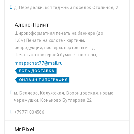
д. Переделки, коттеджный поселок Стольное, 2
Алекс-Принт
Широкоформатная печать на баннере (до
1,6м) Печать на холсте - картины,
репродукции, постеры, портреты и т.д.
Печать на постерной бумаге - постеры,
плакаты, афиши, вывески. Печать на
mospechat77@mail.ru
самоклеящейся пленке - наклейки, этикетки,
ЕСТЬ ДОСТАВКА
витражи, пленка д...
ОНЛАЙН ТИПОГРАФИЯ
м. Беляево, Калужская, Воронцовская, новые
черемушки, Коньково Бутлерова 22
+79771004566
Mr.Pixel