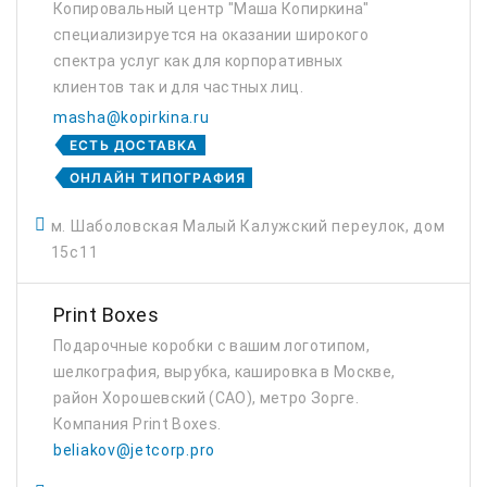
Копировальный центр "Маша Копиркина"
специализируется на оказании широкого
спектра услуг как для корпоративных
клиентов так и для частных лиц.
Профессионализм и ответственность –
masha@kopirkina.ru
ключевые преимущества нашей компании.
ЕСТЬ ДОСТАВКА
Наша миссия – делать сложные у...
ОНЛАЙН ТИПОГРАФИЯ
м. Шаболовская Малый Калужский переулок, дом
15c11
Print Boxes
Подарочные коробки с вашим логотипом,
шелкография, вырубка, кашировка в Москве,
район Хорошевский (САО), метро Зорге.
Компания Print Boxes.
beliakov@jetcorp.pro