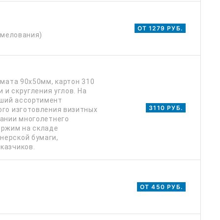
ОТ 1279 РУБ.
 мелования)
рмата 90х50мм, картон 310
 и скругления углов. На
ший ассортимент
3110 РУБ.
ого изготовления визитных
вании многолетнего
ержим на складе
нерской бумаги,
казчиков.
ОТ 450 РУБ.