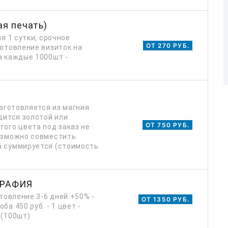
я печать)
я 1 сутки, срочное
ОТ 270 РУБ.
готовление визиток на
а каждые 1000шт -
изготовляется из магния
дится золотой или
ОТ 750 РУБ.
гого цвета под заказ не
возможно совместить
а суммируется (стоимость
ГРАФИЯ
отовление 3-6 дней +50% -
ОТ 1350 РУБ.
а 450 руб. - 1 цвет -
 (100шт)