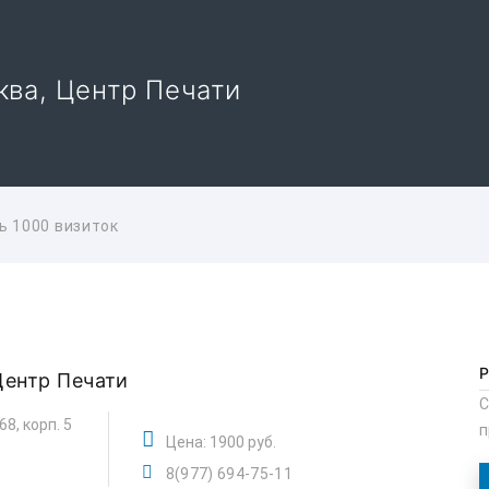
сква, Центр Печати
ь 1000 визиток
Центр Печати
С
68, корп. 5
п
Цена: 1900 руб.
8(977) 694-75-11