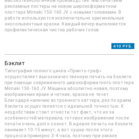
высокотехнологичном производстве. Мы печатаем
рекламные постеры на новом широкоформатном
плоттере Mimaki 150-160 JV с новыми головками. В
работе используются исключительно оригинальные
экосольвентные краски. Каждый вечер выполняется
профилактическая чистка рабочих голов.
410 РУБ.
Бэклит
Типография полного цикла «Принто-граф»
осуществляет высококачественную печать на бэклите
при помощи современного широкоформатного плоттера
Mimaki 150-160 JV. Машина абсолютно новая, поэтому
изображения яркие и четкие, краска не течет.
Благодаря наличию встроенного каттера, рез по краям
бэклита осуществляется с идеальной точностью. К
неудобствам стоит отнести тот факт, что из за
особенностей материала, готовое изображение после
печати очень долго сохнет. В идеале печать на бэклите
занимает 10-15 минут, а вот сушка после этого
процесса примерно 3-4 часа, поэтому при заказе