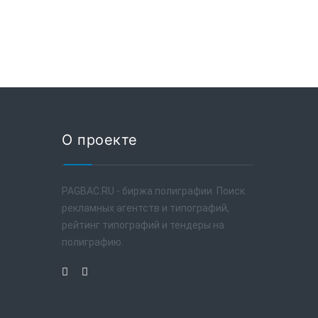
О проекте
PAGBAC.RU - биржа полиграфии. Поиск
рекламных агентств и типографий,
рейтинг типографий и тендеры на
полиграфию.