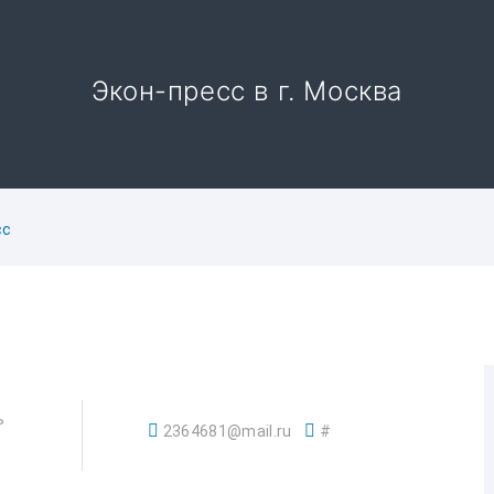
Экон-пресс в г. Москва
сс
ь
2364681@mail.ru
#