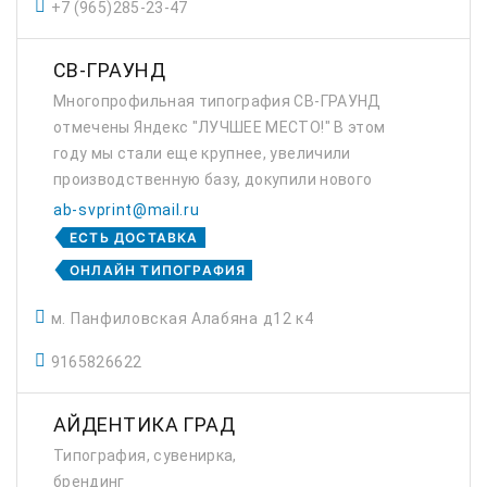
+7 (965)285-23-47
СВ-ГРАУНД
Многопрофильная типография СВ-ГРАУНД
отмечены Яндекс "ЛУЧШЕЕ МЕСТО!" В этом
году мы стали еще крупнее, увеличили
производственную базу, докупили нового
оборудования. На данном этапе, могу
ab-svprint@mail.ru
сообщить наши основные преимущества:
ЕСТЬ ДОСТАВКА
Мы, Многопрофильн...
ОНЛАЙН ТИПОГРАФИЯ
м. Панфиловская Алабяна д12 к4
9165826622
АЙДЕНТИКА ГРАД
Типография, сувенирка,
брендинг