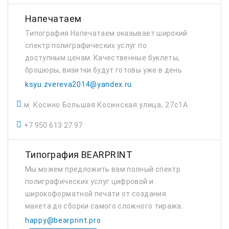
Напечатаем
Типография Напечатаем оказывает широкий
спектр полиграфических услуг по
доступным ценам. Качественные буклеты,
брошюры, визитки будут готовы уже в день
обращения. Наша типография — выбор тех,
ksyu.zvereva2014@yandex.ru
кто ценит качество результата и
м. Косино Большая Косинская улица, 27с1А
собственное время. Ком...
+7 950 613 27 97
Типография BEARPRINT
Мы можем предложить вам полный спектр
полиграфических услуг цифровой и
широкоформатной печати от создания
макета до сборки самого сложного тиража.
Создадим дизайн для любого вида
happy@bearprint.pro