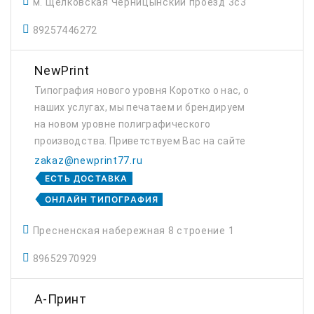
м. Щелковская Черницынский проезд 3с3
89257446272
NewPrint
Типография нового уровня Коротко о нас, о
наших услугах, мы печатаем и брендируем
на новом уровне полиграфического
производства. Приветствуем Вас на сайте
нашего производства оперативной печати и
zakaz@newprint77.ru
брендирования различных изделии
ЕСТЬ ДОСТАВКА
полиграфии для ...
ОНЛАЙН ТИПОГРАФИЯ
Пресненская набережная 8 строение 1
89652970929
А-Принт