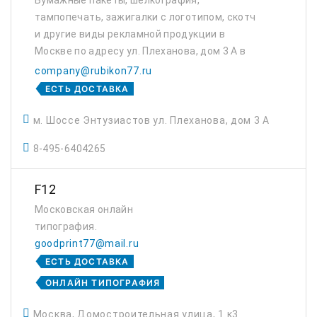
Бумажные пакеты, шелкография,
тампопечать, зажигалки с логотипом, скотч
и другие виды рекламной продукции в
Москве по адресу ул. Плеханова, дом 3 А в
типографии Рубикон
company@rubikon77.ru
ЕСТЬ ДОСТАВКА
м. Шоссе Энтузиастов ул. Плеханова, дом 3 А
8-495-6404265
F12
Московская онлайн
типография.
goodprint77@mail.ru
ЕСТЬ ДОСТАВКА
ОНЛАЙН ТИПОГРАФИЯ
Москва, Домостроительная улица, 1 к3