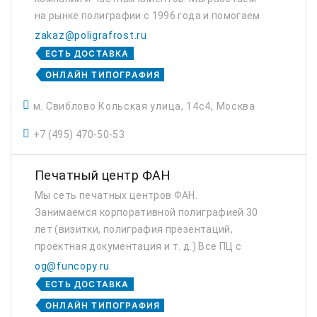
на рынке полиграфии с 1996 года и помогаем
компаниям и частным клиентам
zakaz@poligrafrost.ru
реализовывать проекты любой сложности.
ЕСТЬ ДОСТАВКА
Наша типография...
ОНЛАЙН ТИПОГРАФИЯ
м. Свиблово Кольская улица, 14с4, Москва
+7 (495) 470-50-53
Печатный центр ФАН
Мы сеть печатных центров ФАН.
Занимаемся корпоративной полиграфией 30
лет (визитки, полиграфия презентаций,
проектная документация и т. д.) Все ПЦ с
удобным расположение у метро и есть
og@funcopy.ru
служба доставки.
ЕСТЬ ДОСТАВКА
ОНЛАЙН ТИПОГРАФИЯ