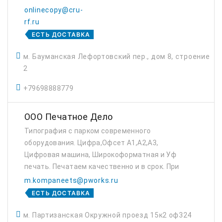
onlinecopy@cru-
rf.ru
ЕСТЬ ДОСТАВКА
м. Бауманская Лефортовский пер., дом 8, строение
2
+79698888779
ООО Печатное Дело
Типография с парком современного
оборудования. Цифра,Офсет А1,А2,А3,
Цифровая машина, Широкоформатная и Уф
печать. Печатаем качественно и в срок. При
необходимости изготовим макет. Есть
m.kompaneets@pworks.ru
доставка. Метро Партизанская (мцк
ЕСТЬ ДОСТАВКА
Измайлово).
м. Партизанская Окружной проезд 15к2 оф324