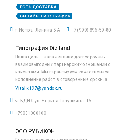
ЕСТЬ ДОСТАВКА
ОНЛАЙН ТИПОГРАФИЯ
г. Истра, Ленина 5 А
+7 (999) 896-59-80
Типография Diz.land
Наша цель – налаживание долгосрочных
взаимовыгодных партнерских отношений с
клиентами. Мы гарантируем качественное
исполнение работ в оговоренные сроки, а
также консультирование и поддержку на
Vitalik197@yandex.ru
всех стадиях ведения проектов. Многие
м. ВДНХ ул. Бориса Галушкина, 15
организации уже ...
+79851308100
ООО РУБИКОН