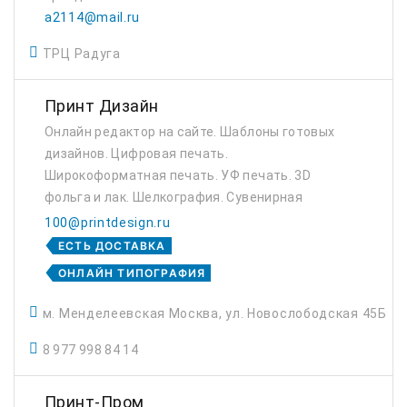
a2114@mail.ru
ТРЦ Радуга
Принт Дизайн
Онлайн редактор на сайте. Шаблоны готовых
дизайнов. Цифровая печать.
Широкоформатная печать. УФ печать. 3D
фольга и лак. Шелкография. Сувенирная
продукция с нанесением.
100@printdesign.ru
ЕСТЬ ДОСТАВКА
ОНЛАЙН ТИПОГРАФИЯ
м. Менделеевская Москва, ул. Новослободская 45Б
8 977 998 84 14
Принт-Пром