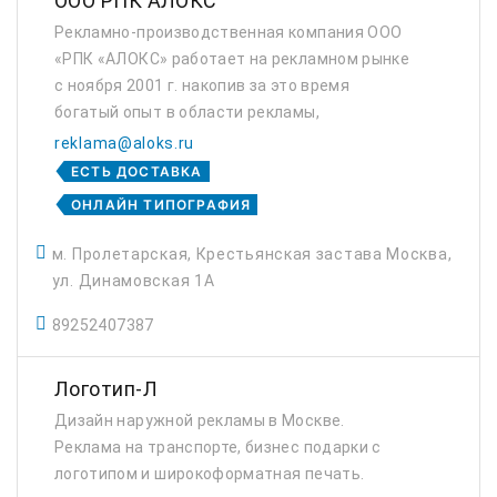
ООО РПК АЛОКС
Рекламно-производственная компания ООО
«РПК «АЛОКС» работает на рекламном рынке
с ноября 2001 г. накопив за это время
богатый опыт в области рекламы,
полиграфии и рекламно-сувенирной
reklama@aloks.ru
продукции. Профиль агентства - рекламно-
ЕСТЬ ДОСТАВКА
производственное компа...
ОНЛАЙН ТИПОГРАФИЯ
м. Пролетарская, Крестьянская застава Москва,
ул. Динамовская 1А
89252407387
Логотип-Л
Дизайн наружной рекламы в Москве.
Реклама на транспорте, бизнес подарки с
логотипом и широкоформатная печать.