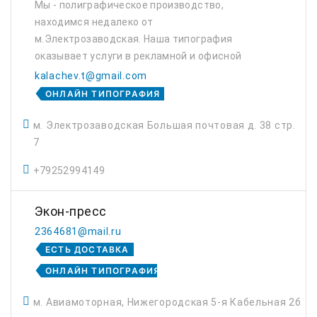
Мы - полиграфическое производство,
находимся недалеко от
м.Электрозаводская. Наша типография
оказывает услуги в рекламной и офисной
полиграфии, а также в изготовлении pos-
kalachev.t@gmail.com
материалов. Компания работает с 2004 года.
ОНЛАЙН ТИПОГРАФИЯ
С тех пор мы накопили внуши...
м. Электрозаводская Большая почтовая д. 38 стр.
7
+79252994149
Экон-пресс
2364681@mail.ru
ЕСТЬ ДОСТАВКА
ОНЛАЙН ТИПОГРАФИЯ
м. Авиамоторная, Нижегородская 5-я Кабельная 2б