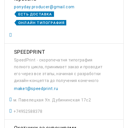
ponyday.producer@gmail.com
ЕСТЬ ДОСТАВКА
ОНЛАЙН ТИПОГРАФИЯ
SPEEDPRINT
SpeedPrint - скоропечатня типография
полного цикла, принимает заказ и проводит
его через все этапы, начиная с разработки
дизайн-концепта до получения конечного
изделия. Заказчик может прийти к нам
maket@speedprint.ru
только с идеей и получить готовую
м. Павелецкая Ул. Дубининская 17с2
продукцию. Осно...
+74952588378
Охотники за сувенирами