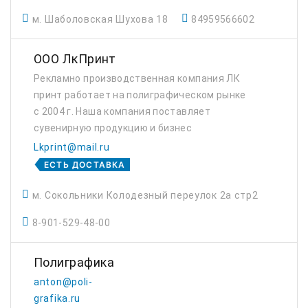
м. Шаболовская Шухова 18
84959566602
ООО ЛкПринт
Рекламно производственная компания ЛК
принт работает на полиграфическом рынке
с 2004 г. Наша компания поставляет
сувенирную продукцию и бизнес
полиграфию как с Российского рынка так и с
Lkprint@mail.ru
дружественного Зарубежного рынка.
ЕСТЬ ДОСТАВКА
Фирменную символику нанести...
м. Сокольники Колодезный переулок 2а стр2
8-901-529-48-00
Полиграфика
anton@poli-
grafika.ru