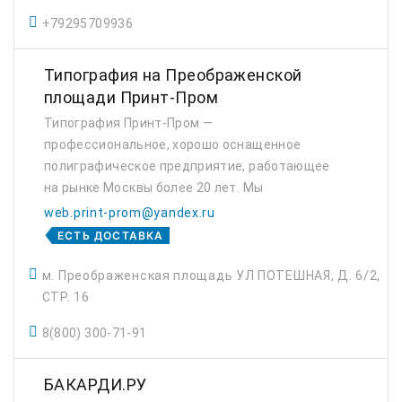
+79295709936
Типография на Преображенской
площади Принт-Пром
Типография Принт-Пром —
профессиональное, хорошо оснащенное
полиграфическое предприятие, работающее
на рынке Москвы более 20 лет. Мы
выполняем работы, используя современные
web.print-prom@yandex.ru
технологии офсетной, цифровой и других
ЕСТЬ ДОСТАВКА
видов печати.
м. Преображенская площадь УЛ ПОТЕШНАЯ, Д. 6/2,
СТР. 16
8(800) 300-71-91
БАКАРДИ.РУ