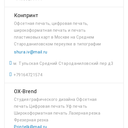
Конпринт
Офсетная печать, цифровая печать,
широкоформатная печать и печать
пластиковых карт в Москве на Среднем
Староданиловском переулке в типографии
Конпринт.
shura.iv@mail.ru
м. Тульская Средний Староданиловский пер д3
+79164721574
OX-Brend
Студия графического дизайна Офсетная
печать Цифровая печать Уф печать
Широкоформатная печать Лазерная резка
Фрезерная резка
Printelk@mail.ru