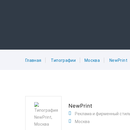
Главная
Типографии
Москва
NewPrint
NewPrint
Реклама и фирменный стил
Москва