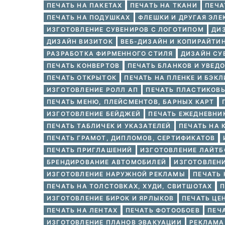
ПЕЧАТЬ НА ПАКЕТАХ
ПЕЧАТЬ НА ТКАНИ
ПЕЧА
ПЕЧАТЬ НА ПОДУШКАХ
ФЛЕШКИ И ДРУГАЯ ЭЛЕ
ИЗГОТОВЛЕНИЕ СУВЕНИРОВ С ЛОГОТИПОМ
ДИ
ДИЗАЙН ВИЗИТОК
ВЕБ-ДИЗАЙН И КОПИРАЙТИ
РАЗРАБОТКА ФИРМЕННОГО СТИЛЯ
ДИЗАЙН СУ
ПЕЧАТЬ КОНВЕРТОВ
ПЕЧАТЬ БЛАНКОВ И УВЕД
ПЕЧАТЬ ОТКРЫТОК
ПЕЧАТЬ НА ПЛЕНКЕ И БЭКЛ
ИЗГОТОВЛЕНИЕ РОЛЛ АП
ПЕЧАТЬ ПЛАСТИКОВЫ
ПЕЧАТЬ МЕНЮ, ПЛЕЙСМЕНТОВ, БАРНЫХ КАРТ
ИЗГОТОВЛЕНИЕ БЕЙДЖЕЙ
ПЕЧАТЬ ЕЖЕДНЕВНИ
ПЕЧАТЬ ТАБЛИЧЕК И УКАЗАТЕЛЕЙ
ПЕЧАТЬ НА 
ПЕЧАТЬ ГРАМОТ, ДИПЛОМОВ, СЕРТИФИКАТОВ
ПЕЧАТЬ ПРИГЛАШЕНИЙ
ИЗГОТОВЛЕНИЕ ЛАЙТБ
БРЕНДИРОВАНИЕ АВТОМОБИЛЕЙ
ИЗГОТОВЛЕН
ИЗГОТОВЛЕНИЕ НАРУЖНОЙ РЕКЛАМЫ
ПЕЧАТЬ 
ПЕЧАТЬ НА ТОЛСТОВКАХ, ХУДИ, СВИТШОТАХ
П
ИЗГОТОВЛЕНИЕ БИРОК И ЯРЛЫКОВ
ПЕЧАТЬ ЦЕ
ПЕЧАТЬ НА ЛЕНТАХ
ПЕЧАТЬ ФОТООБОЕВ
ПЕЧ
ИЗГОТОВЛЕНИЕ ПЛАНОВ ЭВАКУАЦИИ
РЕКЛАМА