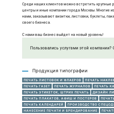
Среди наших клиентов можно встретить крупные р
центры и иные компании города Москвы. Многие из
нами, заказывают визитки, листовки, буклеты, па
своего бизнеса. 

С нами ваш бизнес выйдет на новый уровень!
Пользовались услугами этой компании? 
Продукция типографии
ПЕЧАТЬ ЛИСТОВОК И ФЛАЕРОВ
ПЕЧАТЬ НАКЛЕ
ПЕЧАТЬ ГАЗЕТ
ПЕЧАТЬ ЖУРНАЛОВ
ПЕЧАТЬ К
ПЕЧАТЬ ЭТИКЕТОК, ШТРИХ ПЕЧАТЬ
ДИЗАЙН Л
ПЕЧАТЬ ПЛАКАТОВ, АФИШ И ПОСТЕРОВ
ПЕЧАТ
ПЕЧАТЬ КАЛЕНДАРЕЙ
ПРОИЗВОДСТВО СПЕЦО
НАНЕСЕНИЕ ПЕЧАТИ И БРЕНДИРОВАНИЕ
ПЕЧАТ