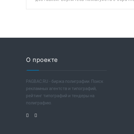
О проекте
PAGBAC.RU - биржа полиграфии. Поиск
рекламных агентств и типографий,
рейтинг типографий и тендеры на
полиграфию.