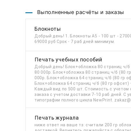
Выполненные расчёты и заказы
Блокноты
Добрый день! 1. Блокноты А5 - 100 шт - 27000
69000 руб Срок - 7 раб дней минимум.
Печать учебных пособий
Добрый день! Блок+обложка 80 страниц ч/б (
80 000р. Блок+обложка 80 страниц ч/б (80 г
000р. Блок+обложка 64 страниц ч/б (80 гр о
Блок+обложка 64 страниц ч/б (80 гр офсет) 
Каждый вид по 500 шт. Стоимость с учетом 
заказа с учетом доставки 7-10 раб дней. С 
типографии полного цикла NewPrint. zakaz@n
Печать журнала
ниже ответ на ваше тз: считали 200 гр облож
доставкой. Вернитесь пожалуйста с обратн