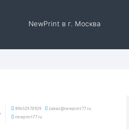
NewPrint в г. Москва
89652970929
zakaz@newprint77.ru
ь
newprint77.ru