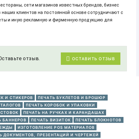
естораны, сети магазинов известных брендов, бизнес 
 наших клиентов на постоянной основе сотрудничают с 
кеты и иную рекламную и фирменную продукцию для 
Оставьте отзыв.
ОСТАВИТЬ ОТЗЫВ
ЕК И СТИКЕРОВ
ПЕЧАТЬ БУКЛЕТОВ И БРОШЮР
АТАЛОГОВ
ПЕЧАТЬ КОРОБОК И УПАКОВКИ
ИСТОВОК
ПЕЧАТЬ НА РУЧКАХ И КАРАНДАШАХ
Ь БАННЕРОВ
ПЕЧАТЬ ВИЗИТОК
ПЕЧАТЬ БЛОКНОТОВ
ДЕЖДЫ
ИЗГОТОВЛЕНИЕ POS МАТЕРИАЛОВ
Ь ДОКУМЕНТОВ, ПРЕЗЕНТАЦИЙ И ЧЕРТЕЖЕЙ