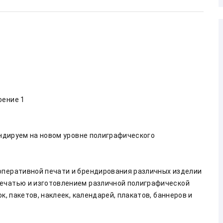
оение 1
ендируем на новом уровне полиграфического 
оперативной печати и брендирования различных изделии 
ечатью и изготовлением различной полиграфической 
к, пакетов, наклеек, календарей, плакатов, баннеров и 