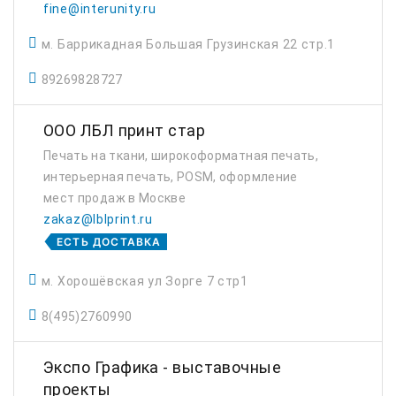
стр.1
fine@interunity.ru
м. Баррикадная Большая Грузинская 22 стр.1
89269828727
ООО ЛБЛ принт стар
Печать на ткани, широкоформатная печать,
интерьерная печать, POSM, оформление
мест продаж в Москве
zakaz@lblprint.ru
ЕСТЬ ДОСТАВКА
м. Хорошёвская ул Зорге 7 стр1
8(495)2760990
Экспо Графика - выставочные
проекты