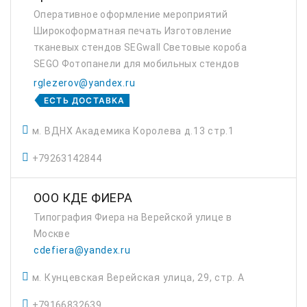
Оперативное оформление мероприятий
Широкоформатная печать Изготовление
тканевых стендов SEGwall Световые короба
SEGO Фотопанели для мобильных стендов
Поп-Ап В наличии на складе более 3500 ролл
rglezerov@yandex.ru
апов
ЕСТЬ ДОСТАВКА
м. ВДНХ Академика Королева д.13 стр.1
+79263142844
ООО КДЕ ФИЕРА
Типография Фиера на Верейской улице в
Москве
cdefiera@yandex.ru
м. Кунцевская Верейская улица, 29, стр. А
+79166832639