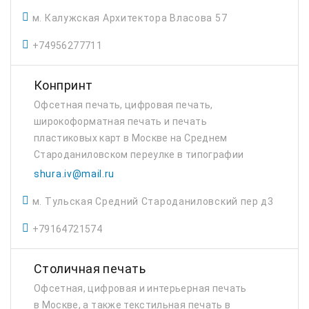
м. Калужская Архитектора Власова 57
+74956277711
Конпринт
Офсетная печать, цифровая печать,
широкоформатная печать и печать
пластиковых карт в Москве на Среднем
Староданиловском переулке в типографии
Конпринт.
shura.iv@mail.ru
м. Тульская Средний Староданиловский пер д3
+79164721574
Столичная печать
Офсетная, цифровая и интерьерная печать
в Москве, а также текстильная печать в