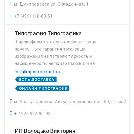
м. Дмитровская ул. Складочная, 1
+7 (499) 110-63-51
Типография Типографика
Широкоформатная ультрафиолетовая
печать – это гарантия того, ваши
изображения не потеряют яркость и
насыщенность, не поцарапаются и не
выгорят на солнце. УФ печать на Anapurna
info@tipografikauf.ru
Ciervo H3200 позволит запечатать
ЕСТЬ ДОСТАВКА
высококачественные изображения на люб...
ОНЛАЙН ТИПОГРАФИЯ
м. Альтуфьевское Алтуфьевское шоссе, 50, этаж 2
+ 7 926 922-90-92
ИП Володько Виктория