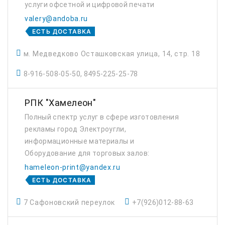
услуги офсетной и цифровой печати
полиграфии, дизайну и верстке.
valery@andoba.ru
ЕСТЬ ДОСТАВКА
м. Медведково Осташковская улица, 14, стр. 18
8-916-508-05-50, 8495-225-25-78
РПК "Хамелеон"
Полный спектр услуг в сфере изготовления
рекламы город Электроугли,
информационные материалы и
Оборудование для торговых залов:
экспозиторы, накопители, стойки-ресепшн,
hameleon-print@yandex.ru
стойки для образцов продукции.
ЕСТЬ ДОСТАВКА
7 Сафоновский переулок
+7(926)012-88-63