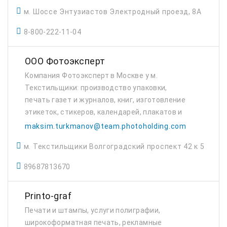
м. Шоссе Энтузиастов Электродный проезд, 8А
8-800-222-11-04
ООО Фотоэксперт
Компания Фотоэксперт в Москве у м.
Текстильщики: производство упаковки,
печать газет и журналов, книг, изготовление
этикеток, стикеров, календарей, плакатов и
другие услуги печати.
maksim.turkmanov@team.photoholding.com
м. Текстильщики Волгоградский проспект 42 к 5
89687813670
Printo-graf
Печати и штампы, услуги полиграфии,
широкоформатная печать, рекламные