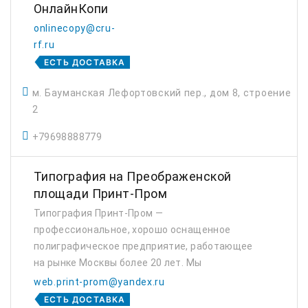
ОнлайнКопи
onlinecopy@cru-
rf.ru
ЕСТЬ ДОСТАВКА
м. Бауманская Лефортовский пер., дом 8, строение
2
+79698888779
Типография на Преображенской
площади Принт-Пром
Типография Принт-Пром —
профессиональное, хорошо оснащенное
полиграфическое предприятие, работающее
на рынке Москвы более 20 лет. Мы
выполняем работы, используя современные
web.print-prom@yandex.ru
технологии офсетной, цифровой и других
ЕСТЬ ДОСТАВКА