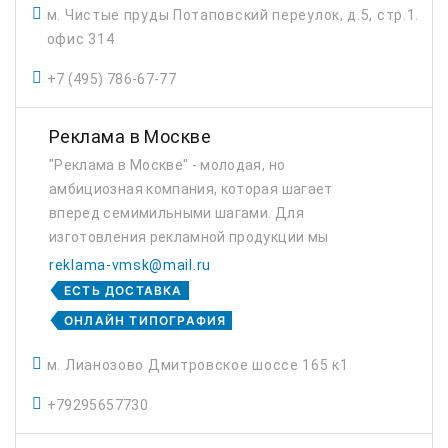
м. Чистые пруды Потаповский переулок, д.5, стр.1.
офис 314
+7 (495) 786-67-77
Реклама в Москве
"Реклама в Москве" - молодая, но
амбициозная компания, которая шагает
вперед семимильными шагами. Для
изготовления рекламной продукции мы
используем только высококачественное
reklama-vmsk@mail.ru
оборудование и сырье. Наши сотрудники
ЕСТЬ ДОСТАВКА
постоянно совершенствуют свое маст...
ОНЛАЙН ТИПОГРАФИЯ
м. Лианозово Дмитровское шоссе 165 к1
+79295657730