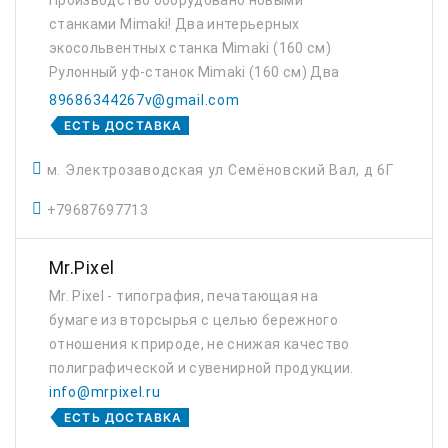
Производство оборудовано новыми
станками Mimaki! Два интерьерных
экосольвентных станка Mimaki (160 cм)
Рулонный уф-станок Mimaki (160 см) Два
режущих плоттера Mimaki. Ламинатор.
89686344267v@gmail.com
Накатка пленки на любые поверхности.
ЕСТЬ ДОСТАВКА
Монтажи.
м. Электрозаводская ул Семёновский Вал, д 6Г
+79687697713
Mr.Pixel
Mr. Pixel - типография, печатающая на
бумаге из вторсырья с целью бережного
отношения к природе, не снижая качество
полиграфической и сувенирной продукции.
info@mrpixel.ru
ЕСТЬ ДОСТАВКА