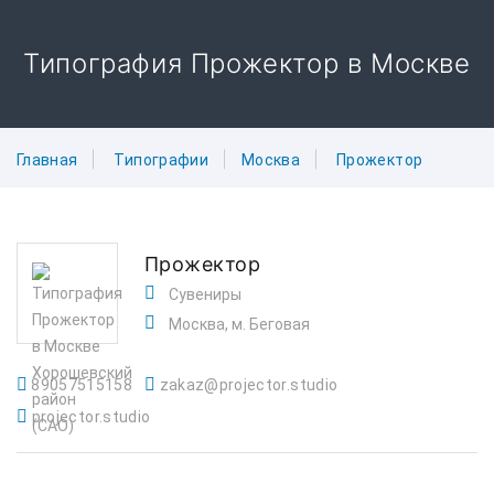
Типография Прожектор в Москве
Главная
Типографии
Москва
Прожектор
Прожектор
Сувениры
Москва, м. Беговая
89057515158
zakaz@projector.studio
projector.studio