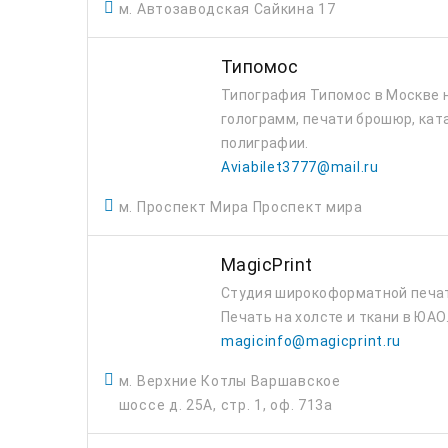
м. Автозаводская Сайкина 17
Типомос
Типография Типомос в Москве н
голограмм, печати брошюр, ката
полиграфии.
Aviabilet3777@mail.ru
м. Проспект Мира Проспект мира
MagicPrint
Студия широкоформатной печат
Печать на холсте и ткани в ЮАО
magicinfo@magicprint.ru
м. Верхние Котлы Варшавское
шоссе д. 25А, стр. 1, оф. 713а