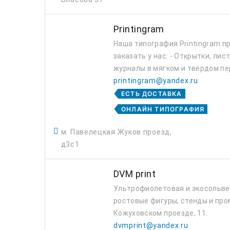
Printingram
Наша типография Printingram п
заказать у нас: - Открытки, лис
журналы в мягком и твёрдом пер
printingram@yandex.ru
ЕСТЬ ДОСТАВКА
ОНЛАЙН ТИПОГРАФИЯ
м. Павелецкая Жуков проезд,
д3с1
DVM print
Ультрофиолетовая и экосольвен
ростовые фигуры, стенды и про
Кожуховском проезде, 11.
dvmprint@yandex.ru