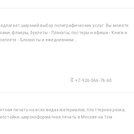
редлагает широкий выбор полиграфических услуг. Вы можете
товки, флаеры, буклеты - Плакаты, постеры и афиши - Книги и
еплёте - Блокноты и ежедневники ...
+7-926-066-76-60
тная печать на всех видах материалов, плоттерная резка,
мостойки, широкоформатная печать в Москве на 1ом