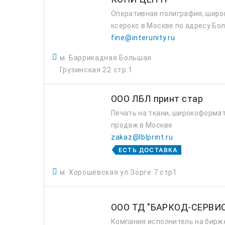
Оперативная полиграфия, широк
ксерокс в Москве по адресу Бол
fine@interunity.ru
м. Баррикадная Большая
Грузинская 22 стр.1
ООО ЛБЛ принт стар
Печать на ткани, широкоформат
продаж в Москве
zakaz@lblprint.ru
ЕСТЬ ДОСТАВКА
м. Хорошёвская ул Зорге 7 стр1
ООО ТД "БАРКОД-СЕРВИ
Компания исполнитель на бир