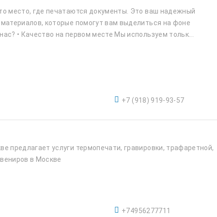
то место, где печатаются документы. Это ваш надежный
 материалов, которые помогут вам выделиться на фоне
ас? • Качество на первом месте Мы используем тольк...
‭+7 (918) 919-93-57‬
ве предлагает услуги термопечати, гравировки, трафаретной,
увениров в Москве
+74956277711