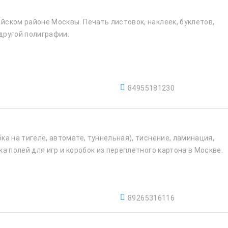
ском районе Москвы. Печать листовок, наклеек, буклетов,
 другой полиграфии.
84955181230
а на тигеле, автомате, туннельная), тиснение, ламинация,
а полей для игр и коробок из переплетного картона в Москве.
89265316116