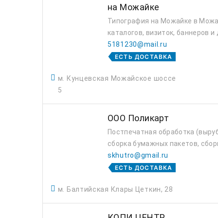
на Можайке
Типография на Можайке в Можай
каталогов, визиток, баннеров и
5181230@mail.ru
ЕСТЬ ДОСТАВКА
м. Кунцевская Можайское шоссе
5
ООО Поликарт
Постпечатная обработка (вырубк
сборка бумажных пакетов, сборк
skhutro@gmail.ru
ЕСТЬ ДОСТАВКА
м. Балтийская Клары Цеткин, 28
КОПИ ЦЕНТР