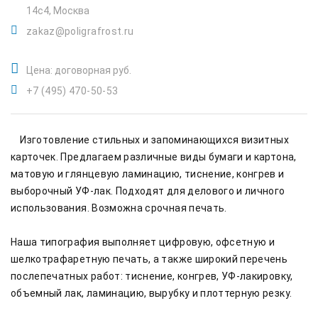
14с4, Москва
zakaz@poligrafrost.ru
Цена: договорная руб.
+7 (495) 470-50-53
    Изготовление стильных и запоминающихся визитных 
карточек. Предлагаем различные виды бумаги и картона, 
матовую и глянцевую ламинацию, тиснение, конгрев и 
выборочный УФ-лак. Подходят для делового и личного 
использования. Возможна срочная печать.

Наша типография выполняет цифровую, офсетную и 
шелкотрафаретную печать, а также широкий перечень 
послепечатных работ: тиснение, конгрев, УФ-лакировку, 
объемный лак, ламинацию, вырубку и плоттерную резку.
