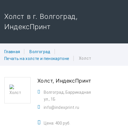
Холст в г. Волгоград,
ИндексПринт
Главная
Волгоград
Холст
Печать на холсте и пенокартоне
Холст,
ИндексПринт
Волгоград, Баррикадная
ул., 1Б
info@indexprint.ru
Цена: 400 руб.